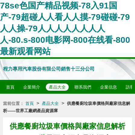
78se色国产精品视频-78入91国
产-79超碰人人看人人摸-79碰碰-79
人人操-79人人人人人人人人
人-80.s-800电影网-800在线看-800
最新观看网站
程力專用汽車股份有限公司銷售十三分公司
首頁
企業簡介
產品大全
聯系我們
企業信息
訪客
>
>
當前位置：
首頁
產品大全
供應餐廚垃圾車價格與廠家信息解
析——世界工廠網產品資源庫
供應餐廚垃圾車價格與廠家信息解析