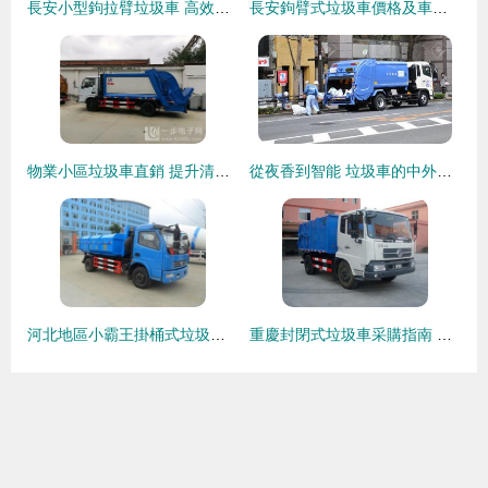
長安小型鉤拉臂垃圾車 高效物流與環保運輸的智能選擇
長安鉤臂式垃圾車價格及車輛物流解析
物業小區垃圾車直銷 提升清潔效率，優化社區環境
從夜香到智能 垃圾車的中外發展史
河北地區小霸王掛桶式垃圾車廠家及采購指南
重慶封閉式垃圾車采購指南 銷售渠道與選購要點