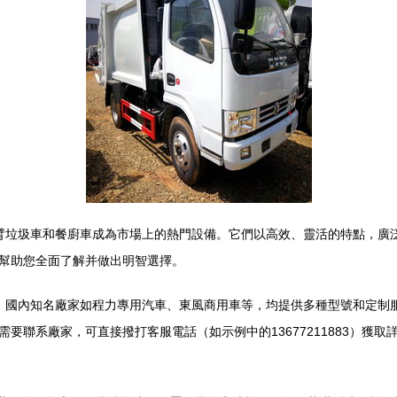
臂垃圾車和餐廚車成為市場上的熱門設備。它們以高效、靈活的特點，廣
幫助您全面了解并做出明智選擇。
。國內知名廠家如程力專用汽車、東風商用車等，均提供多種型號和定制
要聯系廠家，可直接撥打客服電話（如示例中的13677211883）獲