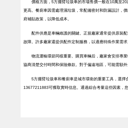
價格方面，5方擺臂垃圾車的市場售價一般在10萬至
更高。餐廚車因需處理濕垃圾，常配備密封和防漏設計，價
府補貼政策，以降低成本。
配件供應是車輛維護的關鍵。正規廠家通常提供原裝配
故障。許多廠家還提供配件定制服務，以適應特殊作業需求
物流運輸環節同樣重要。購買車輛后，廠家會安排專業
協商清楚交付時間和保險條款。對于偏遠地區，可能需額外
5方擺臂垃圾車和餐廚車是城市環衛的重要工具，選擇
13677211883可獲取實時信息。通過綜合考量這些因