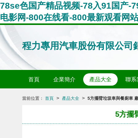
78se色国产精品视频-78入91国产-7
电影网-800在线看-800最新观看网
程力專用汽車股份有限公司
首頁
企業簡介
產品大全
聯系
>
>
當前位置：
首頁
產品大全
5方擺臂垃圾車與餐廚車 
5方擺