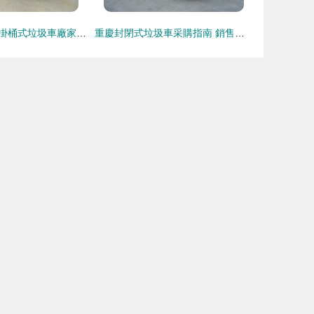
河北地區小霸王掛桶式垃圾車廠家及采購指南
重慶封閉式垃圾車采購指南 銷售渠道與選購要點