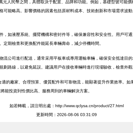
20萬元人民幣之間，具體取決于配置、品牌和功能。例如，基礎型號可能
格可能略高。影響價格的因素包括原材料成本、技術創新和市場需求波動
件，如液壓系統、擺臂機構和密封件等，確保兼容性和安全性。用戶可通
。定期檢查和更換配件能延長車輛壽命，減少停機時間。
物流公司進行配送，通常采用平板車或專用運輸車輛，確保安全抵達目的
規劃路線，以避免延誤。建議用戶在接收車輛時進行現場驗收，檢查外觀
合適的廠家、合理預算、優質配件和可靠物流，能顯著提升作業效率。如
素，您將能投資到性價比高、服務周到的車輛解決方案。
如若轉載，請注明出處：http://www.qclysa.cn/product/27.html
更新時間：2026-08-06 03:31:09