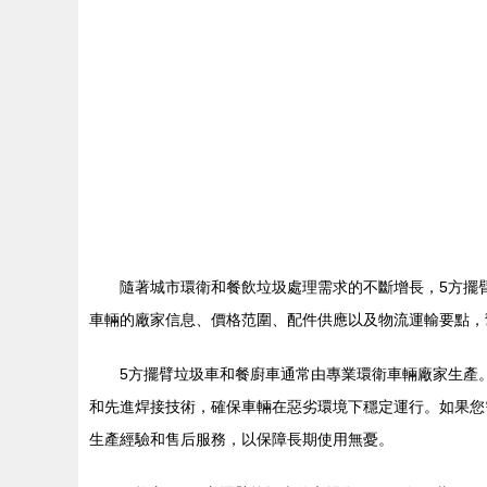
隨著城市環衛和餐飲垃圾處理需求的不斷增長，5方擺
車輛的廠家信息、價格范圍、配件供應以及物流運輸要點，
5方擺臂垃圾車和餐廚車通常由專業環衛車輛廠家生產
和先進焊接技術，確保車輛在惡劣環境下穩定運行。如果您需
生產經驗和售后服務，以保障長期使用無憂。